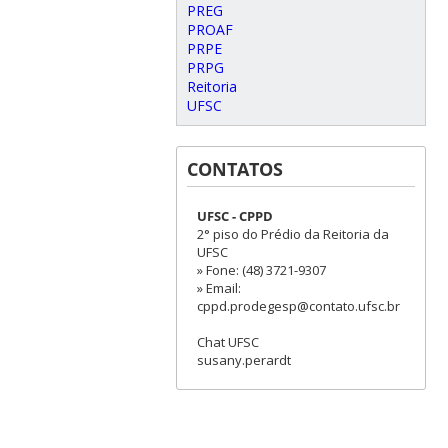
PREG
PROAF
PRPE
PRPG
Reitoria
UFSC
CONTATOS
UFSC - CPPD
2° piso do Prédio da Reitoria da
UFSC
» Fone: (48) 3721-9307
» Email:
cppd.prodegesp@contato.ufsc.br
Chat UFSC
susany.perardt