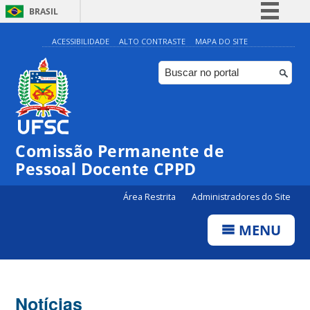
BRASIL
Simplifique!
ACESSIBILIDADE
ALTO CONTRASTE
MAPA DO SITE
Comunica BR
Participe
Acesso à informação
Legislação
Comissão Permanente de
Canais
Pessoal Docente CPPD
Área Restrita
Administradores do Site
MENU
Notícias