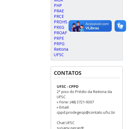
PHP
PRAE
PRCE
PRDHS
PREG
PROAF
PRPE
PRPG
Reitoria
UFSC
CONTATOS
UFSC - CPPD
2° piso do Prédio da Reitoria da
UFSC
» Fone: (48) 3721-9307
» Email:
cppd.prodegesp@contato.ufsc.br
Chat UFSC
susany.perardt