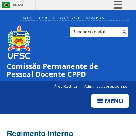
BRASIL
Simplifique!
ACESSIBILIDADE
ALTO CONTRASTE
MAPA DO SITE
Comunica BR
Participe
Acesso à informação
Legislação
Comissão Permanente de
Canais
Pessoal Docente CPPD
Área Restrita
Administradores do Site
MENU
Regimento Interno