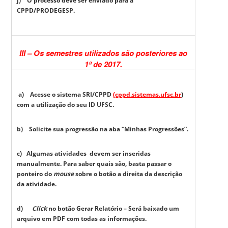
j) O processo deve ser enviado para a
CPPD/PRODEGESP.
III – Os semestres utilizados são posteriores ao
1º de 2017.
a) Acesse o sistema SRI/CPPD
(cppd.sistemas.ufsc.br
)
com a utilização do seu ID UFSC.
b) Solicite sua progressão na aba “Minhas Progressões”.
c) Algumas atividades devem ser inseridas
manualmente. Para saber quais são, basta passar o
ponteiro do
mouse
sobre o botão a direita da descrição
da atividade.
d)
Click
no botão Gerar Relatório – Será baixado um
arquivo em PDF com todas as informações.