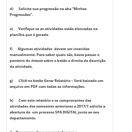
d) Solicite sua progressão na aba “Minhas
Progressões”.
e) Verifique se as atividades estão elencadas na
planilha que é gerada.
f) Algumas atividades devem ser inseridas
manualmente. Para saber quais são, basta passar o
ponteiro do
mouse
sobre o botão a direita da descrição
da atividade.
g)
Click
no botão Gerar Relatório – Será baixado um
arquivo em PDF com todas as informações.
h) Com este relatório e os comprovantes das
atividades dos semestres anteriores a 2017/1 solicite a
abertura de um processo SPA DIGITAL junto ao seu
departamento.