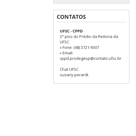
CONTATOS
UFSC - CPPD
2° piso do Prédio da Reitoria da
UFSC
» Fone: (48) 3721-9307
» Email:
cppd.prodegesp@contato.ufsc.br
Chat UFSC
susany.perardt