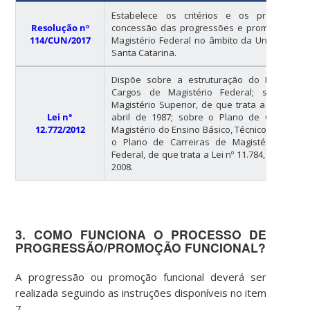
Estabelece os critérios e os procedime
Resolução nº
concessão das progressões e promoções na 
114/CUN/2017
Magistério Federal no âmbito da Universidad
Santa Catarina.
Dispõe sobre a estruturação do Plano de 
Cargos de Magistério Federal; sobre a 
Magistério Superior, de que trata a Lei nº 7.5
Lei n°
abril de 1987; sobre o Plano de Carreira 
12.772/2012
Magistério do Ensino Básico, Técnico e Tecnoló
o Plano de Carreiras de Magistério do En
Federal, de que trata a Lei nº 11.784, de 22 d
2008.
3. COMO FUNCIONA O PROCESSO DE
PROGRESSÃO/PROMOÇÃO FUNCIONAL?
A progressão ou promoção funcional deverá ser
realizada seguindo as instruções disponíveis no item
7.