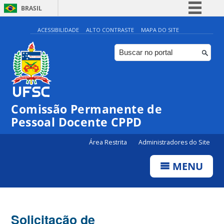
BRASIL
Simplifique!
ACESSIBILIDADE
ALTO CONTRASTE
MAPA DO SITE
Comunica BR
Participe
Acesso à informação
Legislação
Comissão Permanente de
Canais
Pessoal Docente CPPD
Área Restrita
Administradores do Site
MENU
Solicitação de