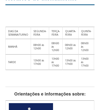
DIAS DA
SEGUNDA-
TERÇA-
QUARTA-
QUINTA-
SEXTA-
SEMANA/TURNO
FEIRA
FEIRA
FEIRA
FEIRA
FEIRA
08h00
08h00
08h00 às
08h00 às
Expediente
MANHÃ
às
às
12h00
12h00
interno
12h00
12h00
13h00
13h00
13h00 às
13h00 às
Expediente
TARDE
às
às
17h00
17h00
interno
17h00
17h00
Orientações e informações sobre: