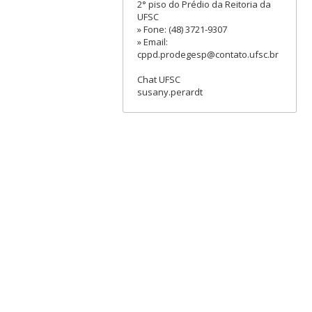
2° piso do Prédio da Reitoria da
UFSC
» Fone: (48) 3721-9307
» Email:
cppd.prodegesp@contato.ufsc.br
Chat UFSC
susany.perardt