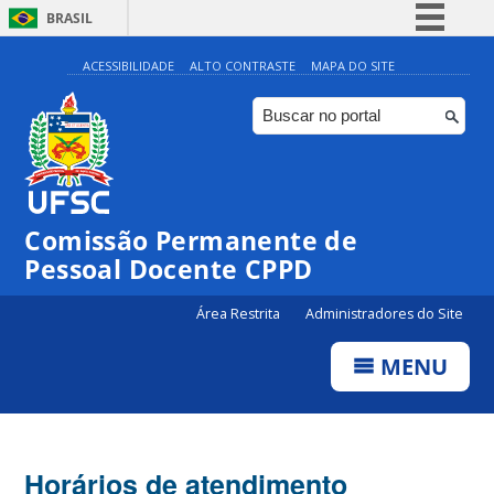
BRASIL
Simplifique!
ACESSIBILIDADE
ALTO CONTRASTE
MAPA DO SITE
Comunica BR
Participe
Acesso à informação
Legislação
Comissão Permanente de
Canais
Pessoal Docente CPPD
Área Restrita
Administradores do Site
MENU
Horários de atendimento